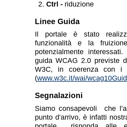
Ctrl -
riduzione
Linee Guida
Il portale è stato realiz
funzionalità e la fruizion
potenzialmente interessati.
guida WCAG 2.0 previste da
W3C, in coerenza con i r
(
www.w3c.it/wai/wcag10Guide
Segnalazioni
Siamo consapevoli che l'ac
punto d'arrivo, è infatti nos
portale risponda alle ev