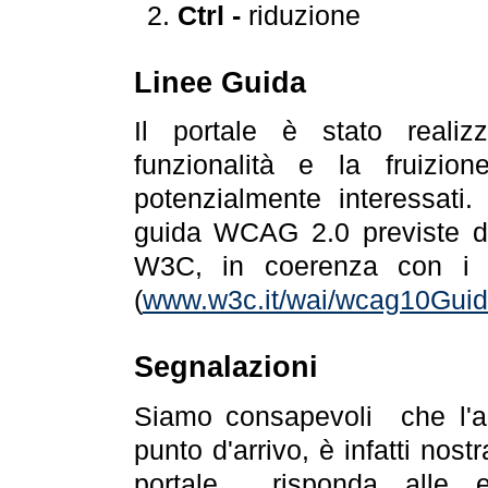
Ctrl -
riduzione
Linee Guida
Il portale è stato realiz
funzionalità e la fruizion
potenzialmente interessati.
guida WCAG 2.0 previste da
W3C, in coerenza con i r
(
www.w3c.it/wai/wcag10Guide
Segnalazioni
Siamo consapevoli che l'ac
punto d'arrivo, è infatti nos
portale risponda alle ev