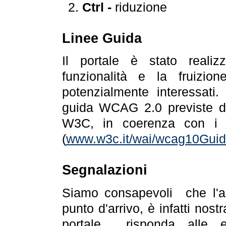
Ctrl -
riduzione
Linee Guida
Il portale è stato realiz
funzionalità e la fruizion
potenzialmente interessati.
guida WCAG 2.0 previste da
W3C, in coerenza con i r
(
www.w3c.it/wai/wcag10Guide
Segnalazioni
Siamo consapevoli che l'ac
punto d'arrivo, è infatti nos
portale risponda alle ev