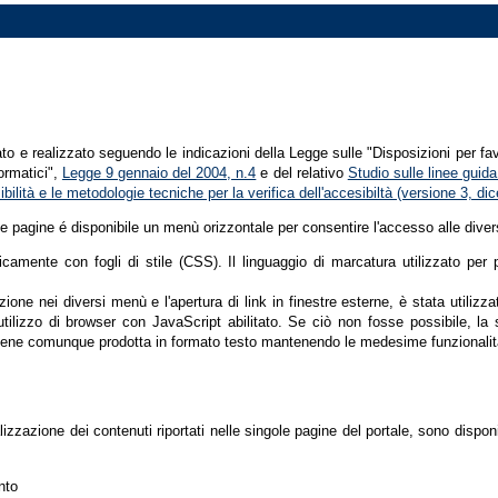
tato e realizzato seguendo le indicazioni della Legge sulle "Disposizioni per fa
formatici",
Legge 9 gennaio del 2004, n.4
e del relativo
Studio sulle linee guida 
ssibilità e le metodologie tecniche per la verifica dell'accesibiltà (versione 3, 
le pagine é disponibile un menù orizzontale per consentire l'accesso alle diver
nicamente con fogli di stile (CSS). Il linguaggio di marcatura utilizzato pe
ione nei diversi menù e l'apertura di link in finestre esterne, è stata utilizz
'utilizzo di browser con JavaScript abilitato. Se ciò non fosse possibile, la 
ene comunque prodotta in formato testo mantenendo le medesime funzionalit
lizzazione dei contenuti riportati nelle singole pagine del portale, sono dispo
nto