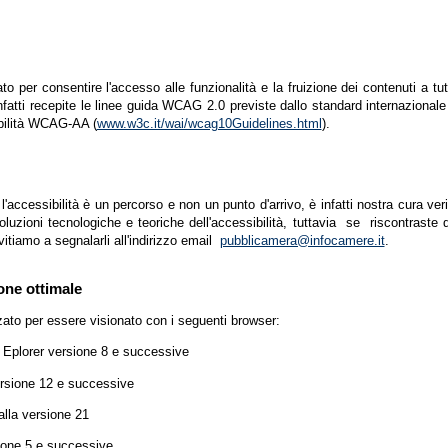
zato per consentire l'accesso alle funzionalità e la fruizione dei contenuti a tu
infatti recepite le linee guida WCAG 2.0 previste dallo standard internazion
ibilità WCAG-AA (
www.w3c.it/wai/wcag10Guidelines.html
).
accessibilità è un percorso e non un punto d'arrivo, è infatti nostra cura ver
luzioni tecnologiche e teoriche dell'accessibilità, tuttavia se riscontraste d
vitiamo a segnalarli all'indirizzo email
pubblicamera@infocamere.it
.
one ottimale
zato per essere visionato con i seguenti browser:
t Eplorer versione 8 e successive
ersione 12 e successive
lla versione 21
ione 5 e successive