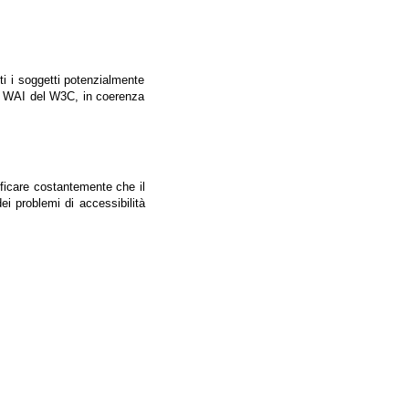
tti i soggetti potenzialmente
ale WAI del W3C, in coerenza
ificare costantemente che il
ei problemi di accessibilità