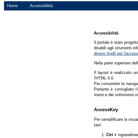
Home
Accessibilità
Accessibilità
Il portale è stato proget
disabili agli strumenti in
diversi livelli per l'acce
Nella parte superiore del
Il layout è realizzato u
l'HTML 4.0.
Per consentire la navigaz
Pertanto è consigliato l
menù e dei sottomenù vi
AccessKey
Per semplificare la visua
tast:
Ctrl +
ingrandime