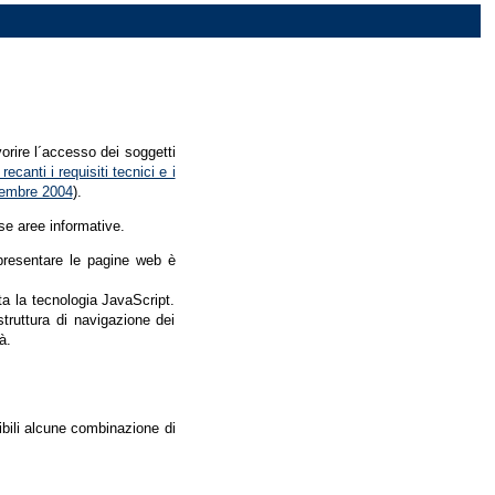
vorire l´accesso dei soggetti
recanti i requisiti tecnici e i
dicembre 2004
).
se aree informative.
r presentare le pagine web è
ata la tecnologia JavaScript.
struttura di navigazione dei
à.
nibili alcune combinazione di