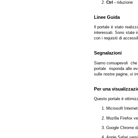
Ctrl -
riduzione
Linee Guida
Il portale è stato realiz
interessati. Sono state 
con i requisiti di access
Segnalazioni
Siamo consapevoli che l'
portale risponda alle evo
sulle nostre pagine, vi in
Per una visualizzazi
Questo portale è ottimiz
Microsoft Interne
Mozilla Firefox v
Google Chrome da
Apple Safari vers