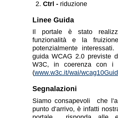
Ctrl -
riduzione
Linee Guida
Il portale è stato realiz
funzionalità e la fruizion
potenzialmente interessati.
guida WCAG 2.0 previste da
W3C, in coerenza con i r
(
www.w3c.it/wai/wcag10Guide
Segnalazioni
Siamo consapevoli che l'ac
punto d'arrivo, è infatti nos
portale risponda alle ev