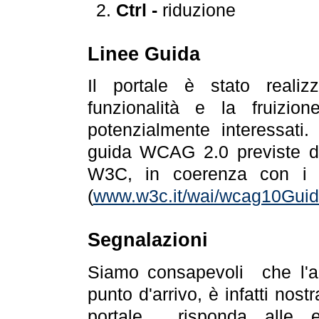
Ctrl -
riduzione
Linee Guida
Il portale è stato realiz
funzionalità e la fruizion
potenzialmente interessati.
guida WCAG 2.0 previste da
W3C, in coerenza con i r
(
www.w3c.it/wai/wcag10Guide
Segnalazioni
Siamo consapevoli che l'ac
punto d'arrivo, è infatti nos
portale risponda alle ev