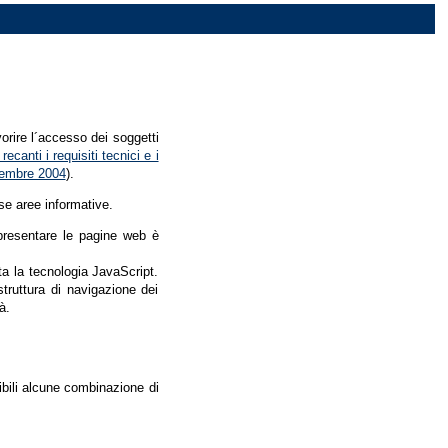
vorire l´accesso dei soggetti
recanti i requisiti tecnici e i
dicembre 2004
).
se aree informative.
r presentare le pagine web è
ata la tecnologia JavaScript.
struttura di navigazione dei
à.
nibili alcune combinazione di