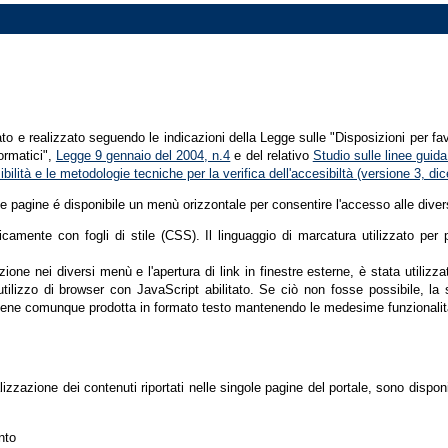
tato e realizzato seguendo le indicazioni della Legge sulle "Disposizioni per fa
formatici",
Legge 9 gennaio del 2004, n.4
e del relativo
Studio sulle linee guida 
ssibilità e le metodologie tecniche per la verifica dell'accesibiltà (versione 3, 
le pagine é disponibile un menù orizzontale per consentire l'accesso alle diver
nicamente con fogli di stile (CSS). Il linguaggio di marcatura utilizzato pe
ione nei diversi menù e l'apertura di link in finestre esterne, è stata utilizz
'utilizzo di browser con JavaScript abilitato. Se ciò non fosse possibile, la 
ene comunque prodotta in formato testo mantenendo le medesime funzionalit
lizzazione dei contenuti riportati nelle singole pagine del portale, sono dispo
nto