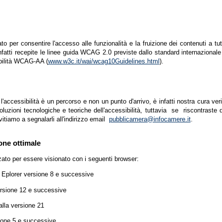
zato per consentire l'accesso alle funzionalità e la fruizione dei contenuti a tu
infatti recepite le linee guida WCAG 2.0 previste dallo standard internazion
ibilità WCAG-AA (
www.w3c.it/wai/wcag10Guidelines.html
).
accessibilità è un percorso e non un punto d'arrivo, è infatti nostra cura ver
luzioni tecnologiche e teoriche dell'accessibilità, tuttavia se riscontraste d
vitiamo a segnalarli all'indirizzo email
pubblicamera@infocamere.it
.
one ottimale
zato per essere visionato con i seguenti browser:
t Eplorer versione 8 e successive
ersione 12 e successive
lla versione 21
ione 5 e successive