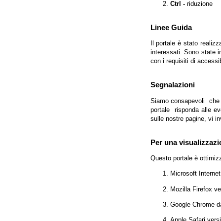
Ctrl -
riduzione
Linee Guida
Il portale è stato realiz
interessati. Sono state 
con i requisiti di access
Segnalazioni
Siamo consapevoli che l'
portale risponda alle evo
sulle nostre pagine, vi in
Per una visualizzazi
Questo portale è ottimiz
Microsoft Interne
Mozilla Firefox v
Google Chrome da
Apple Safari vers