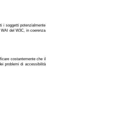
tti i soggetti potenzialmente
ale WAI del W3C, in coerenza
ificare costantemente che il
ei problemi di accessibilità