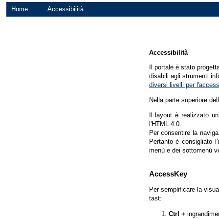
Home
Accessibilità
Accessibilità
Il portale è stato proget
disabili agli strumenti in
diversi livelli per l'acce
Nella parte superiore del
Il layout è realizzato u
l'HTML 4.0.
Per consentire la navigaz
Pertanto è consigliato l
menù e dei sottomenù vi
AccessKey
Per semplificare la visua
tast:
Ctrl +
ingrandime