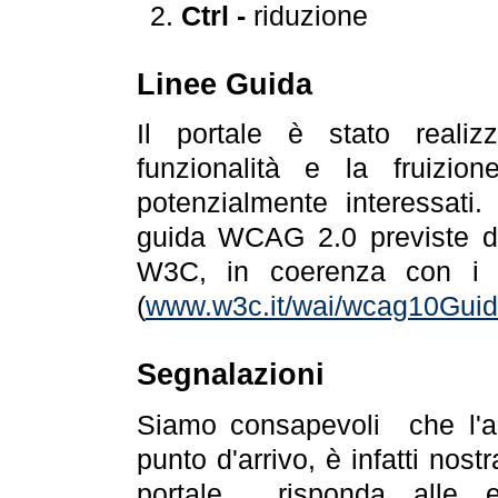
Ctrl -
riduzione
Linee Guida
Il portale è stato realiz
funzionalità e la fruizion
potenzialmente interessati.
guida WCAG 2.0 previste da
W3C, in coerenza con i r
(
www.w3c.it/wai/wcag10Guide
Segnalazioni
Siamo consapevoli che l'ac
punto d'arrivo, è infatti nos
portale risponda alle ev