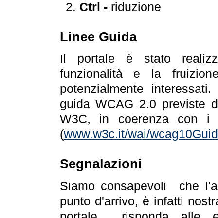
Ctrl -
riduzione
Linee Guida
Il portale è stato realiz
funzionalità e la fruizion
potenzialmente interessati.
guida WCAG 2.0 previste da
W3C, in coerenza con i r
(
www.w3c.it/wai/wcag10Guide
Segnalazioni
Siamo consapevoli che l'ac
punto d'arrivo, è infatti nos
portale risponda alle ev