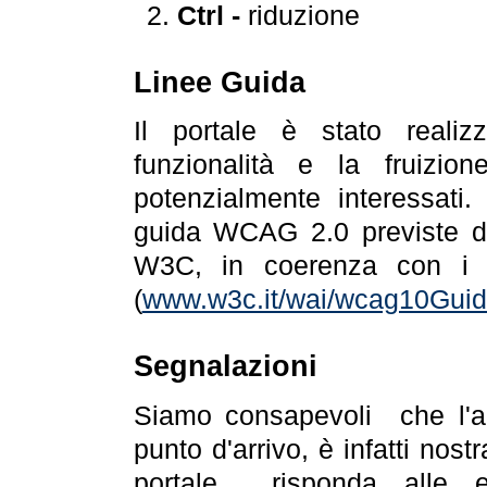
Ctrl -
riduzione
Linee Guida
Il portale è stato realiz
funzionalità e la fruizion
potenzialmente interessati.
guida WCAG 2.0 previste da
W3C, in coerenza con i r
(
www.w3c.it/wai/wcag10Guide
Segnalazioni
Siamo consapevoli che l'ac
punto d'arrivo, è infatti nos
portale risponda alle ev