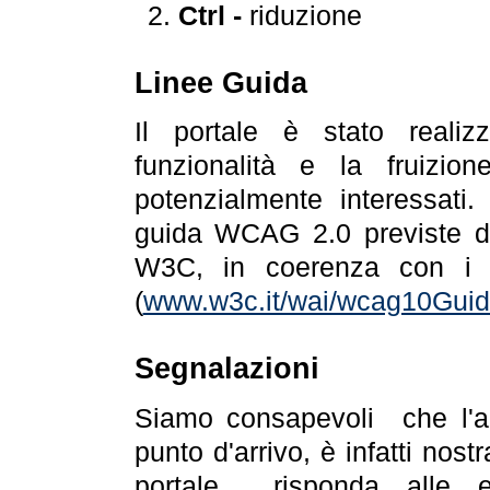
Ctrl -
riduzione
Linee Guida
Il portale è stato realiz
funzionalità e la fruizion
potenzialmente interessati.
guida WCAG 2.0 previste da
W3C, in coerenza con i r
(
www.w3c.it/wai/wcag10Guide
Segnalazioni
Siamo consapevoli che l'ac
punto d'arrivo, è infatti nos
portale risponda alle ev