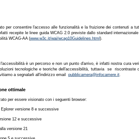
zato per consentire l'accesso alle funzionalità e la fruizione dei contenuti a tu
infatti recepite le linee guida WCAG 2.0 previste dallo standard internazion
ibilità WCAG-AA (
www.w3c.it/wai/wcag10Guidelines.html
).
accessibilità è un percorso e non un punto d'arrivo, è infatti nostra cura ver
luzioni tecnologiche e teoriche dell'accessibilità, tuttavia se riscontraste d
vitiamo a segnalarli all'indirizzo email
pubblicamera@infocamere.it
.
one ottimale
zato per essere visionato con i seguenti browser:
t Eplorer versione 8 e successive
ersione 12 e successive
lla versione 21
ione 5 e successive