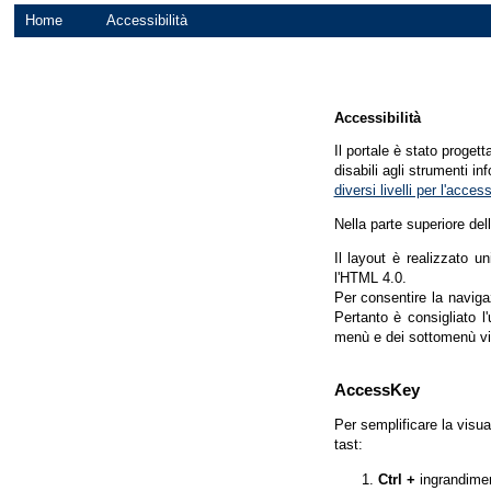
Home
Accessibilità
Accessibilità
Il portale è stato proget
disabili agli strumenti in
diversi livelli per l'acce
Nella parte superiore del
Il layout è realizzato u
l'HTML 4.0.
Per consentire la navigaz
Pertanto è consigliato l
menù e dei sottomenù vi
AccessKey
Per semplificare la visua
tast:
Ctrl +
ingrandime