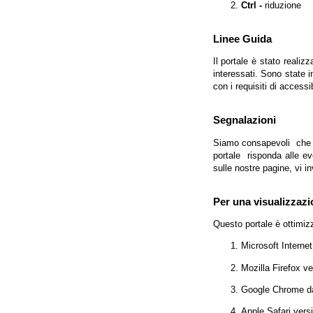
Ctrl -
riduzione
Linee Guida
Il portale è stato realiz
interessati. Sono state 
con i requisiti di access
Segnalazioni
Siamo consapevoli che l'
portale risponda alle evo
sulle nostre pagine, vi in
Per una visualizzazi
Questo portale è ottimiz
Microsoft Interne
Mozilla Firefox v
Google Chrome da
Apple Safari vers