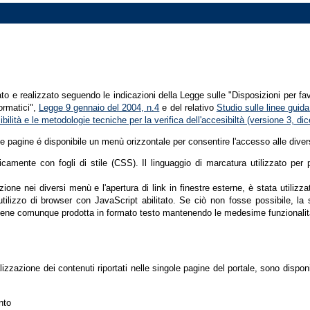
tato e realizzato seguendo le indicazioni della Legge sulle "Disposizioni per fa
formatici",
Legge 9 gennaio del 2004, n.4
e del relativo
Studio sulle linee guida 
ssibilità e le metodologie tecniche per la verifica dell'accesibiltà (versione 3, 
le pagine é disponibile un menù orizzontale per consentire l'accesso alle diver
nicamente con fogli di stile (CSS). Il linguaggio di marcatura utilizzato pe
ione nei diversi menù e l'apertura di link in finestre esterne, è stata utilizz
'utilizzo di browser con JavaScript abilitato. Se ciò non fosse possibile, la 
ene comunque prodotta in formato testo mantenendo le medesime funzionalit
lizzazione dei contenuti riportati nelle singole pagine del portale, sono dispo
nto