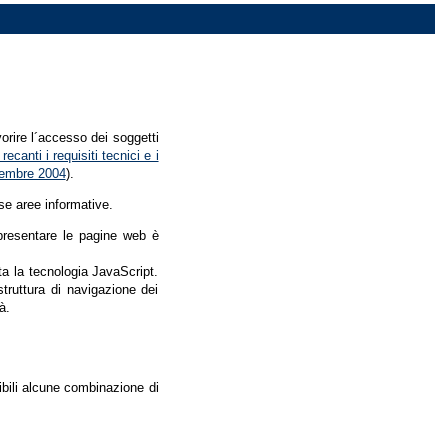
vorire l´accesso dei soggetti
recanti i requisiti tecnici e i
dicembre 2004
).
se aree informative.
r presentare le pagine web è
ata la tecnologia JavaScript.
struttura di navigazione dei
à.
nibili alcune combinazione di