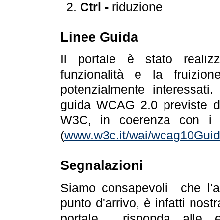
Ctrl -
riduzione
Linee Guida
Il portale è stato realiz
funzionalità e la fruizion
potenzialmente interessati.
guida WCAG 2.0 previste da
W3C, in coerenza con i r
(
www.w3c.it/wai/wcag10Guide
Segnalazioni
Siamo consapevoli che l'ac
punto d'arrivo, è infatti nos
portale risponda alle ev