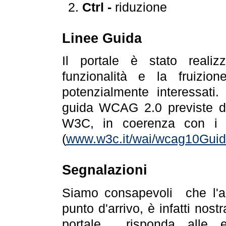
Ctrl -
riduzione
Linee Guida
Il portale è stato realiz
funzionalità e la fruizion
potenzialmente interessati.
guida WCAG 2.0 previste da
W3C, in coerenza con i r
(
www.w3c.it/wai/wcag10Guide
Segnalazioni
Siamo consapevoli che l'ac
punto d'arrivo, è infatti nos
portale risponda alle ev