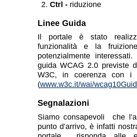
Ctrl -
riduzione
Linee Guida
Il portale è stato realiz
funzionalità e la fruizion
potenzialmente interessati.
guida WCAG 2.0 previste da
W3C, in coerenza con i r
(
www.w3c.it/wai/wcag10Guide
Segnalazioni
Siamo consapevoli che l'ac
punto d'arrivo, è infatti nos
portale risponda alle ev