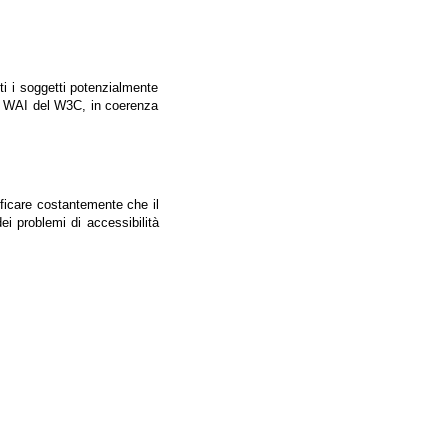
tti i soggetti potenzialmente
ale WAI del W3C, in coerenza
ificare costantemente che il
ei problemi di accessibilità