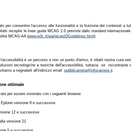
zato per consentire l'accesso alle funzionalità e la fruizione dei contenuti a tu
infatti recepite le linee guida WCAG 2.0 previste dallo standard internazion
ibilità WCAG-AA (
www.w3c.it/wai/wcag10Guidelines.html
).
accessibilità è un percorso e non un punto d'arrivo, è infatti nostra cura ver
luzioni tecnologiche e teoriche dell'accessibilità, tuttavia se riscontraste d
vitiamo a segnalarli all'indirizzo email
pubblicamera@infocamere.it
.
one ottimale
zato per essere visionato con i seguenti browser:
t Eplorer versione 8 e successive
ersione 12 e successive
lla versione 21
ione 5 e successive