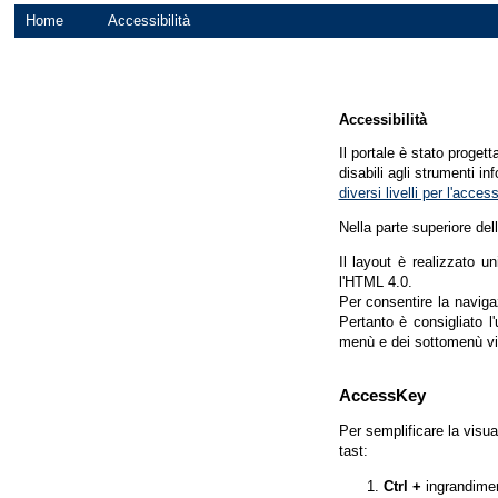
Home
Accessibilità
Accessibilità
Il portale è stato proget
disabili agli strumenti in
diversi livelli per l'acce
Nella parte superiore del
Il layout è realizzato u
l'HTML 4.0.
Per consentire la navigaz
Pertanto è consigliato l
menù e dei sottomenù vi
AccessKey
Per semplificare la visua
tast:
Ctrl +
ingrandime