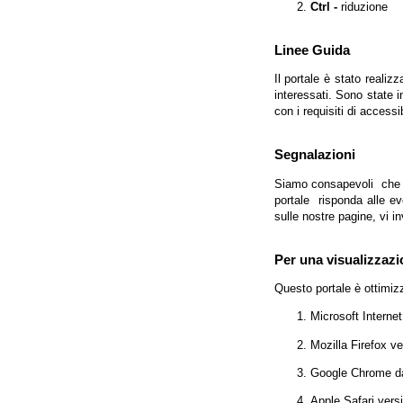
Ctrl -
riduzione
Linee Guida
Il portale è stato realiz
interessati. Sono state 
con i requisiti di access
Segnalazioni
Siamo consapevoli che l'
portale risponda alle evo
sulle nostre pagine, vi in
Per una visualizzazi
Questo portale è ottimiz
Microsoft Interne
Mozilla Firefox v
Google Chrome da
Apple Safari vers