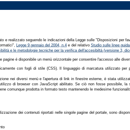
tato e realizzato seguendo le indicazioni della Legge sulle "Disposizioni per fa
formatici",
Legge 9 gennaio del 2004, n.4
e del relativo
Studio sulle linee guida 
ssibilità e le metodologie tecniche per la verifica dell'accesibiltà (versione 3, 
le pagine é disponibile un menù orizzontale per consentire l'accesso alle diver
nicamente con fogli di stile (CSS). Il linguaggio di marcatura utilizzato pe
ione nei diversi menù e l'apertura di link in finestre esterne, è stata utilizz
'utilizzo di browser con JavaScript abilitato. Se ciò non fosse possibile, la 
ene comunque prodotta in formato testo mantenendo le medesime funzionalit
lizzazione dei contenuti riportati nelle singole pagine del portale, sono dispo
nto