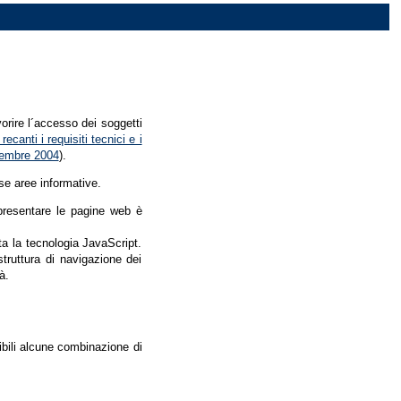
vorire l´accesso dei soggetti
recanti i requisiti tecnici e i
dicembre 2004
).
se aree informative.
r presentare le pagine web è
ata la tecnologia JavaScript.
struttura di navigazione dei
à.
nibili alcune combinazione di