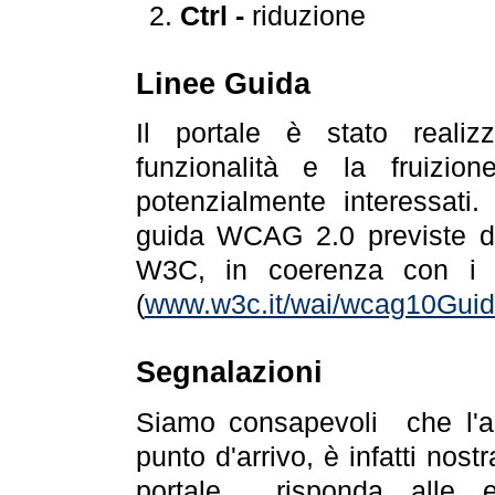
Ctrl -
riduzione
Linee Guida
Il portale è stato realiz
funzionalità e la fruizion
potenzialmente interessati.
guida WCAG 2.0 previste da
W3C, in coerenza con i r
(
www.w3c.it/wai/wcag10Guide
Segnalazioni
Siamo consapevoli che l'ac
punto d'arrivo, è infatti nos
portale risponda alle ev