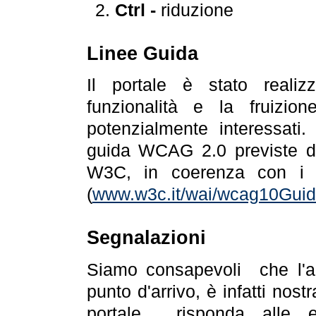
Ctrl -
riduzione
Linee Guida
Il portale è stato realiz
funzionalità e la fruizion
potenzialmente interessati.
guida WCAG 2.0 previste da
W3C, in coerenza con i r
(
www.w3c.it/wai/wcag10Guide
Segnalazioni
Siamo consapevoli che l'ac
punto d'arrivo, è infatti nos
portale risponda alle ev