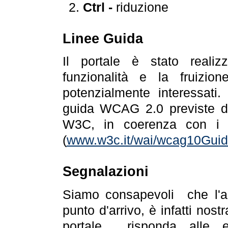
Ctrl -
riduzione
Linee Guida
Il portale è stato realiz
funzionalità e la fruizion
potenzialmente interessati.
guida WCAG 2.0 previste da
W3C, in coerenza con i r
(
www.w3c.it/wai/wcag10Guide
Segnalazioni
Siamo consapevoli che l'ac
punto d'arrivo, è infatti nos
portale risponda alle ev