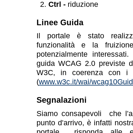
Ctrl -
riduzione
Linee Guida
Il portale è stato realiz
funzionalità e la fruizion
potenzialmente interessati.
guida WCAG 2.0 previste da
W3C, in coerenza con i r
(
www.w3c.it/wai/wcag10Guide
Segnalazioni
Siamo consapevoli che l'ac
punto d'arrivo, è infatti nos
portale risponda alle ev