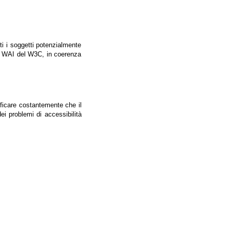
tti i soggetti potenzialmente
ale WAI del W3C, in coerenza
ificare costantemente che il
ei problemi di accessibilità