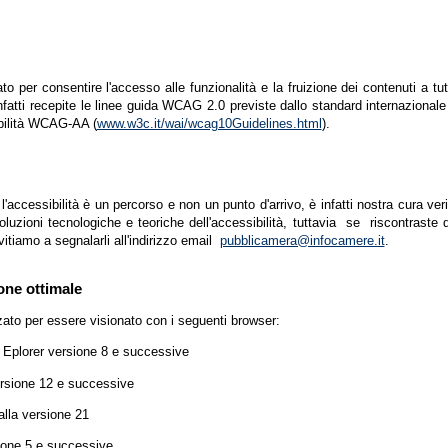
zato per consentire l'accesso alle funzionalità e la fruizione dei contenuti a tu
infatti recepite le linee guida WCAG 2.0 previste dallo standard internazion
ibilità WCAG-AA (
www.w3c.it/wai/wcag10Guidelines.html
).
accessibilità è un percorso e non un punto d'arrivo, è infatti nostra cura ver
luzioni tecnologiche e teoriche dell'accessibilità, tuttavia se riscontraste d
vitiamo a segnalarli all'indirizzo email
pubblicamera@infocamere.it
.
one ottimale
zato per essere visionato con i seguenti browser:
t Eplorer versione 8 e successive
ersione 12 e successive
lla versione 21
ione 5 e successive