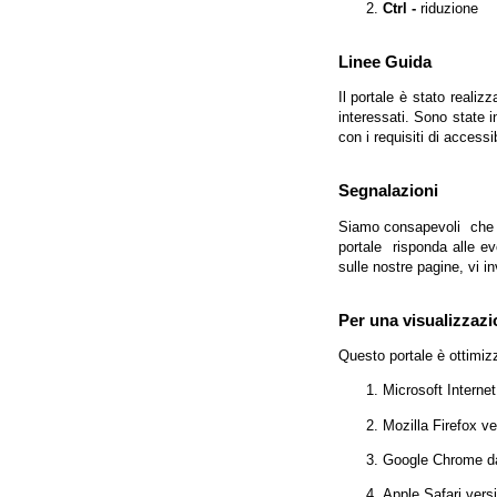
Ctrl -
riduzione
Linee Guida
Il portale è stato realiz
interessati. Sono state 
con i requisiti di access
Segnalazioni
Siamo consapevoli che l'
portale risponda alle evo
sulle nostre pagine, vi in
Per una visualizzazi
Questo portale è ottimiz
Microsoft Interne
Mozilla Firefox v
Google Chrome da
Apple Safari vers