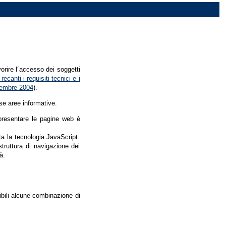
vorire l´accesso dei soggetti
recanti i requisiti tecnici e i
dicembre 2004
).
se aree informative.
r presentare le pagine web è
ata la tecnologia JavaScript.
struttura di navigazione dei
à.
nibili alcune combinazione di