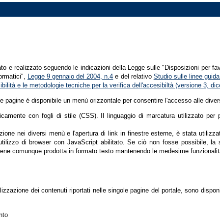
tato e realizzato seguendo le indicazioni della Legge sulle "Disposizioni per fa
formatici",
Legge 9 gennaio del 2004, n.4
e del relativo
Studio sulle linee guida 
ssibilità e le metodologie tecniche per la verifica dell'accesibiltà (versione 3, 
le pagine é disponibile un menù orizzontale per consentire l'accesso alle diver
nicamente con fogli di stile (CSS). Il linguaggio di marcatura utilizzato pe
ione nei diversi menù e l'apertura di link in finestre esterne, è stata utilizz
'utilizzo di browser con JavaScript abilitato. Se ciò non fosse possibile, la 
ene comunque prodotta in formato testo mantenendo le medesime funzionalit
lizzazione dei contenuti riportati nelle singole pagine del portale, sono dispo
nto