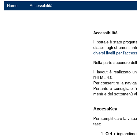
Home
Accessibilità
Accessibilità
Il portale è stato proget
disabili agli strumenti in
diversi livelli per l'acce
Nella parte superiore del
Il layout è realizzato u
l'HTML 4.0.
Per consentire la navigaz
Pertanto è consigliato l
menù e dei sottomenù vi
AccessKey
Per semplificare la visua
tast:
Ctrl +
ingrandime