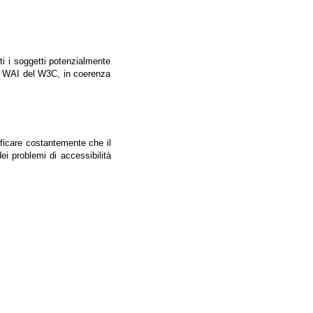
tti i soggetti potenzialmente
ale WAI del W3C, in coerenza
ificare costantemente che il
ei problemi di accessibilità