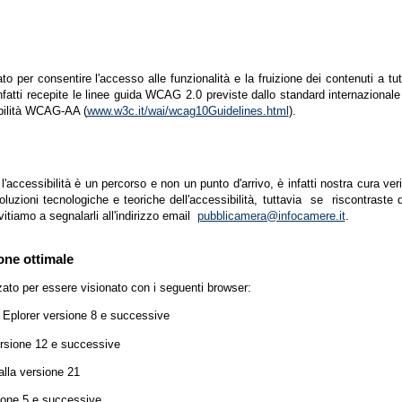
zato per consentire l'accesso alle funzionalità e la fruizione dei contenuti a tu
infatti recepite le linee guida WCAG 2.0 previste dallo standard internazion
ibilità WCAG-AA (
www.w3c.it/wai/wcag10Guidelines.html
).
accessibilità è un percorso e non un punto d'arrivo, è infatti nostra cura ver
luzioni tecnologiche e teoriche dell'accessibilità, tuttavia se riscontraste d
vitiamo a segnalarli all'indirizzo email
pubblicamera@infocamere.it
.
one ottimale
zato per essere visionato con i seguenti browser:
t Eplorer versione 8 e successive
ersione 12 e successive
lla versione 21
ione 5 e successive