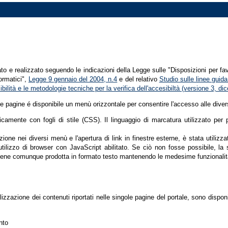
tato e realizzato seguendo le indicazioni della Legge sulle "Disposizioni per fa
formatici",
Legge 9 gennaio del 2004, n.4
e del relativo
Studio sulle linee guida 
ssibilità e le metodologie tecniche per la verifica dell'accesibiltà (versione 3, 
le pagine é disponibile un menù orizzontale per consentire l'accesso alle diver
nicamente con fogli di stile (CSS). Il linguaggio di marcatura utilizzato pe
ione nei diversi menù e l'apertura di link in finestre esterne, è stata utilizz
'utilizzo di browser con JavaScript abilitato. Se ciò non fosse possibile, la 
ene comunque prodotta in formato testo mantenendo le medesime funzionalit
lizzazione dei contenuti riportati nelle singole pagine del portale, sono dispo
nto