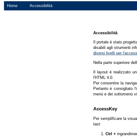
Home
Accessibilità
Accessibilità
Il portale è stato proget
disabili agli strumenti in
diversi livelli per l'acce
Nella parte superiore del
Il layout è realizzato u
l'HTML 4.0.
Per consentire la navigaz
Pertanto è consigliato l
menù e dei sottomenù vi
AccessKey
Per semplificare la visua
tast:
Ctrl +
ingrandime