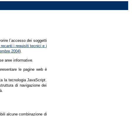
vorire l´accesso dei soggetti
recanti i requisiti tecnici e i
dicembre 2004
).
se aree informative.
r presentare le pagine web è
ata la tecnologia JavaScript.
struttura di navigazione dei
à.
nibili alcune combinazione di