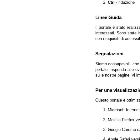
Ctrl -
riduzione
Linee Guida
Il portale è stato realiz
interessati. Sono state 
con i requisiti di access
Segnalazioni
Siamo consapevoli che l'
portale risponda alle evo
sulle nostre pagine, vi in
Per una visualizzazi
Questo portale è ottimiz
Microsoft Interne
Mozilla Firefox v
Google Chrome da
Apple Safari vers