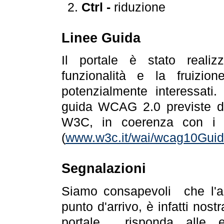
Ctrl -
riduzione
Linee Guida
Il portale è stato realiz
funzionalità e la fruizion
potenzialmente interessati.
guida WCAG 2.0 previste da
W3C, in coerenza con i r
(
www.w3c.it/wai/wcag10Guide
Segnalazioni
Siamo consapevoli che l'ac
punto d'arrivo, è infatti nos
portale risponda alle ev