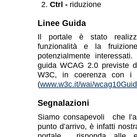
Ctrl -
riduzione
Linee Guida
Il portale è stato realiz
funzionalità e la fruizion
potenzialmente interessati.
guida WCAG 2.0 previste da
W3C, in coerenza con i r
(
www.w3c.it/wai/wcag10Guide
Segnalazioni
Siamo consapevoli che l'ac
punto d'arrivo, è infatti nos
portale risponda alle ev