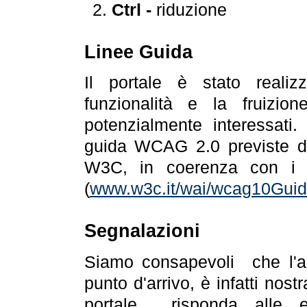
Ctrl -
riduzione
Linee Guida
Il portale è stato realiz
funzionalità e la fruizion
potenzialmente interessati.
guida WCAG 2.0 previste da
W3C, in coerenza con i r
(
www.w3c.it/wai/wcag10Guide
Segnalazioni
Siamo consapevoli che l'ac
punto d'arrivo, è infatti nos
portale risponda alle ev