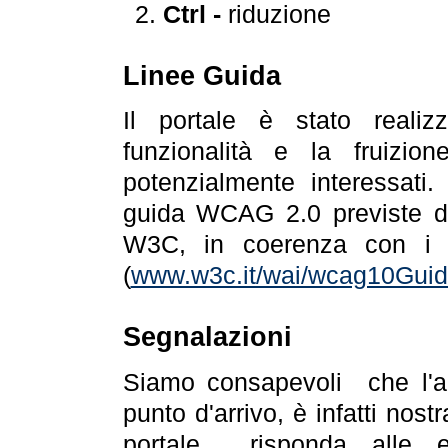
Ctrl -
riduzione
Linee Guida
Il portale è stato realiz
funzionalità e la fruizion
potenzialmente interessati.
guida WCAG 2.0 previste da
W3C, in coerenza con i r
(
www.w3c.it/wai/wcag10Guide
Segnalazioni
Siamo consapevoli che l'ac
punto d'arrivo, è infatti nos
portale risponda alle ev