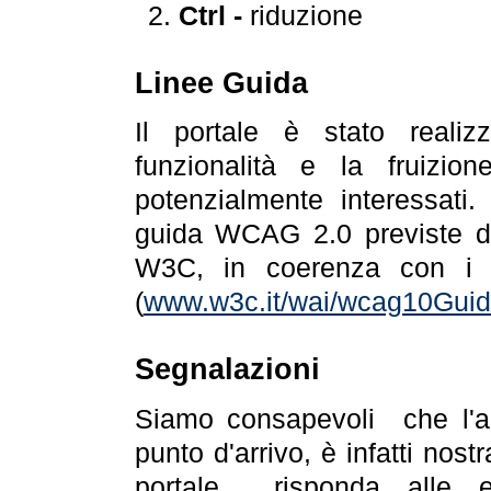
Ctrl -
riduzione
Linee Guida
Il portale è stato realiz
funzionalità e la fruizion
potenzialmente interessati.
guida WCAG 2.0 previste da
W3C, in coerenza con i r
(
www.w3c.it/wai/wcag10Guide
Segnalazioni
Siamo consapevoli che l'ac
punto d'arrivo, è infatti nos
portale risponda alle ev