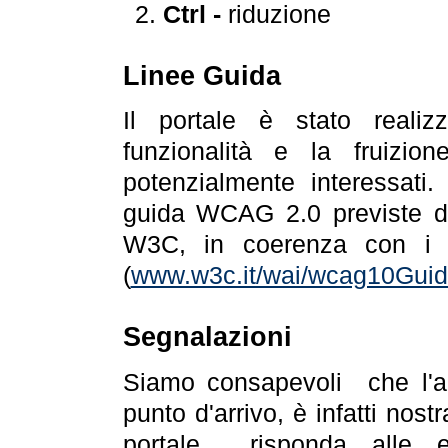
Ctrl -
riduzione
Linee Guida
Il portale è stato realiz
funzionalità e la fruizion
potenzialmente interessati.
guida WCAG 2.0 previste da
W3C, in coerenza con i r
(
www.w3c.it/wai/wcag10Guide
Segnalazioni
Siamo consapevoli che l'ac
punto d'arrivo, è infatti nos
portale risponda alle ev