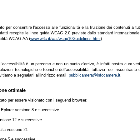
zato per consentire l'accesso alle funzionalità e la fruizione dei contenuti a tu
infatti recepite le linee guida WCAG 2.0 previste dallo standard internazion
ibilità WCAG-AA (
www.w3c.it/wai/wcag10Guidelines.html
).
accessibilità è un percorso e non un punto d'arrivo, è infatti nostra cura ver
luzioni tecnologiche e teoriche dell'accessibilità, tuttavia se riscontraste d
vitiamo a segnalarli all'indirizzo email
pubblicamera@infocamere.it
.
one ottimale
zato per essere visionato con i seguenti browser:
t Eplorer versione 8 e successive
ersione 12 e successive
lla versione 21
ione 5 e successive