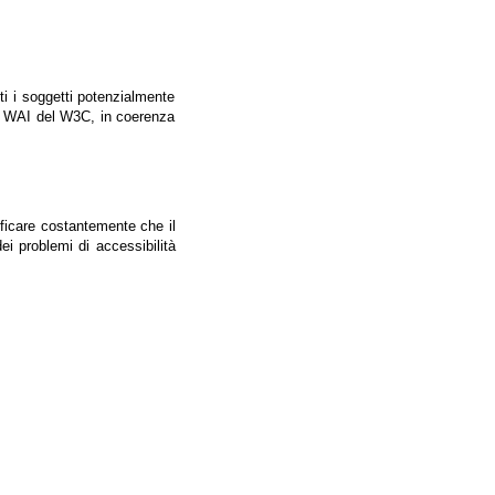
tti i soggetti potenzialmente
ale WAI del W3C, in coerenza
ificare costantemente che il
ei problemi di accessibilità