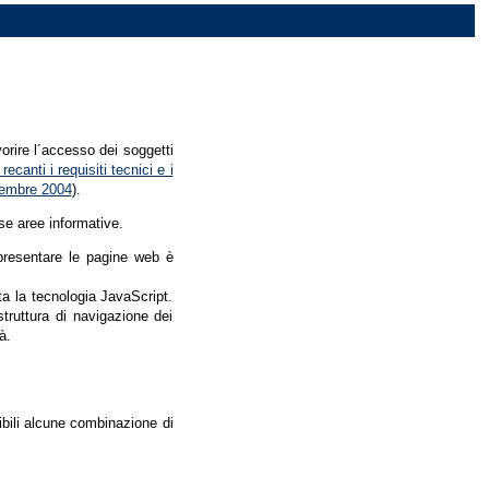
vorire l´accesso dei soggetti
recanti i requisiti tecnici e i
dicembre 2004
).
se aree informative.
r presentare le pagine web è
ata la tecnologia JavaScript.
struttura di navigazione dei
à.
nibili alcune combinazione di