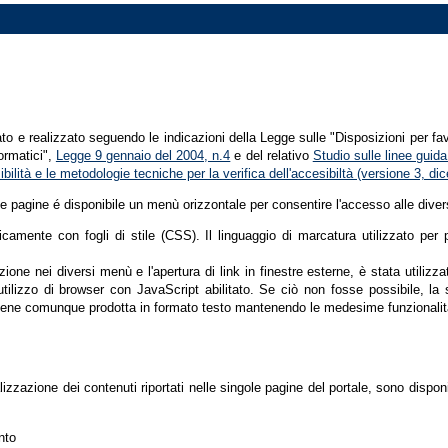
tato e realizzato seguendo le indicazioni della Legge sulle "Disposizioni per fa
formatici",
Legge 9 gennaio del 2004, n.4
e del relativo
Studio sulle linee guida 
ssibilità e le metodologie tecniche per la verifica dell'accesibiltà (versione 3, 
le pagine é disponibile un menù orizzontale per consentire l'accesso alle diver
nicamente con fogli di stile (CSS). Il linguaggio di marcatura utilizzato pe
ione nei diversi menù e l'apertura di link in finestre esterne, è stata utilizz
'utilizzo di browser con JavaScript abilitato. Se ciò non fosse possibile, la 
ene comunque prodotta in formato testo mantenendo le medesime funzionalit
lizzazione dei contenuti riportati nelle singole pagine del portale, sono dispo
nto