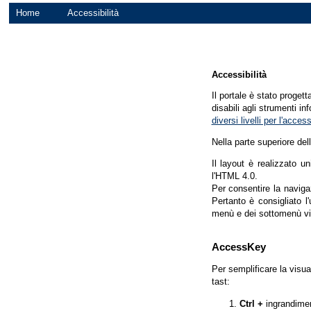
Home
Accessibilità
Accessibilità
Il portale è stato proget
disabili agli strumenti in
diversi livelli per l'acce
Nella parte superiore del
Il layout è realizzato u
l'HTML 4.0.
Per consentire la navigaz
Pertanto è consigliato l
menù e dei sottomenù vi
AccessKey
Per semplificare la visua
tast:
Ctrl +
ingrandime