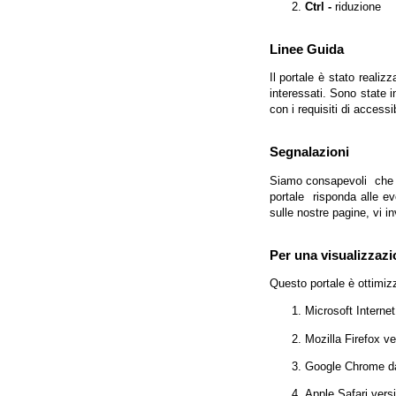
Ctrl -
riduzione
Linee Guida
Il portale è stato realiz
interessati. Sono state 
con i requisiti di access
Segnalazioni
Siamo consapevoli che l'
portale risponda alle evo
sulle nostre pagine, vi in
Per una visualizzazi
Questo portale è ottimiz
Microsoft Interne
Mozilla Firefox v
Google Chrome da
Apple Safari vers