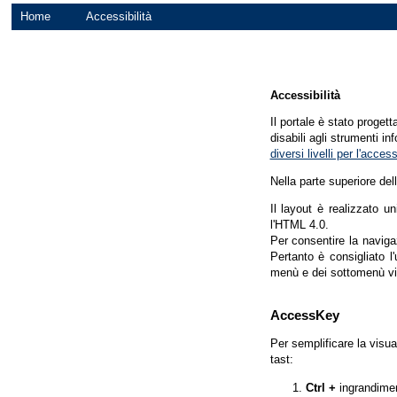
Home
Accessibilità
Accessibilità
Il portale è stato proget
disabili agli strumenti in
diversi livelli per l'acce
Nella parte superiore del
Il layout è realizzato u
l'HTML 4.0.
Per consentire la navigaz
Pertanto è consigliato l
menù e dei sottomenù vi
AccessKey
Per semplificare la visua
tast:
Ctrl +
ingrandime