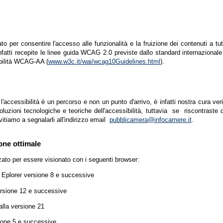
zato per consentire l'accesso alle funzionalità e la fruizione dei contenuti a tu
infatti recepite le linee guida WCAG 2.0 previste dallo standard internazion
ibilità WCAG-AA (
www.w3c.it/wai/wcag10Guidelines.html
).
accessibilità è un percorso e non un punto d'arrivo, è infatti nostra cura ver
luzioni tecnologiche e teoriche dell'accessibilità, tuttavia se riscontraste d
vitiamo a segnalarli all'indirizzo email
pubblicamera@infocamere.it
.
one ottimale
zato per essere visionato con i seguenti browser:
t Eplorer versione 8 e successive
ersione 12 e successive
lla versione 21
ione 5 e successive