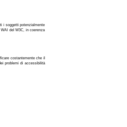
tti i soggetti potenzialmente
ale WAI del W3C, in coerenza
ificare costantemente che il
ei problemi di accessibilità