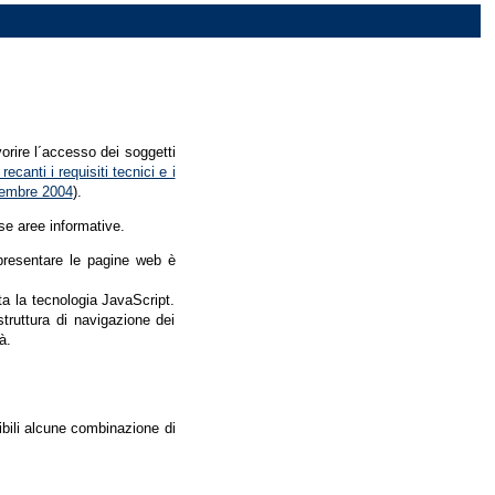
vorire l´accesso dei soggetti
recanti i requisiti tecnici e i
dicembre 2004
).
se aree informative.
r presentare le pagine web è
ata la tecnologia JavaScript.
struttura di navigazione dei
à.
nibili alcune combinazione di