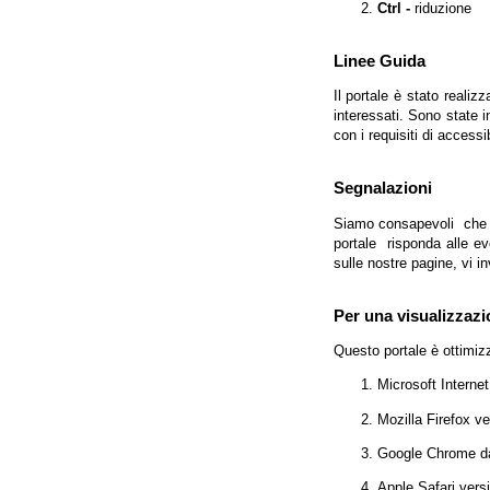
Ctrl -
riduzione
Linee Guida
Il portale è stato realiz
interessati. Sono state 
con i requisiti di access
Segnalazioni
Siamo consapevoli che l'
portale risponda alle evo
sulle nostre pagine, vi in
Per una visualizzazi
Questo portale è ottimiz
Microsoft Interne
Mozilla Firefox v
Google Chrome da
Apple Safari vers