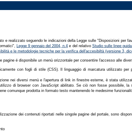
tato e realizzato seguendo le indicazioni della Legge sulle "Disposizioni per fa
formatici",
Legge 9 gennaio del 2004, n.4
e del relativo
Studio sulle linee guida 
ssibilità e le metodologie tecniche per la verifica dell'accesibiltà (versione 3, 
le pagine é disponibile un menù orizzontale per consentire l'accesso alle diver
nicamente con fogli di stile (CSS). Il linguaggio di marcatura utilizzato pe
ione nei diversi menù e l'apertura di link in finestre esterne, è stata utilizz
'utilizzo di browser con JavaScript abilitato. Se ciò non fosse possibile, la 
ene comunque prodotta in formato testo mantenendo le medesime funzionalit
lizzazione dei contenuti riportati nelle singole pagine del portale, sono dispo
nto