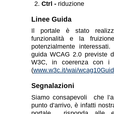
Ctrl -
riduzione
Linee Guida
Il portale è stato realiz
funzionalità e la fruizion
potenzialmente interessati.
guida WCAG 2.0 previste da
W3C, in coerenza con i r
(
www.w3c.it/wai/wcag10Guide
Segnalazioni
Siamo consapevoli che l'ac
punto d'arrivo, è infatti nos
portale risponda alle ev