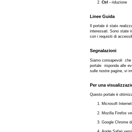
Ctrl -
riduzione
Linee Guida
Il portale è stato realiz
interessati. Sono state 
con i requisiti di access
Segnalazioni
Siamo consapevoli che l'
portale risponda alle evo
sulle nostre pagine, vi in
Per una visualizzazi
Questo portale è ottimiz
Microsoft Interne
Mozilla Firefox v
Google Chrome da
Apple Safari vers