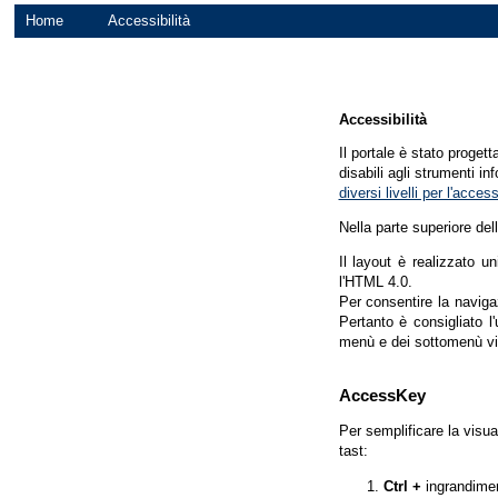
Home
Accessibilità
Accessibilità
Il portale è stato proget
disabili agli strumenti in
diversi livelli per l'acce
Nella parte superiore del
Il layout è realizzato u
l'HTML 4.0.
Per consentire la navigaz
Pertanto è consigliato l
menù e dei sottomenù vi
AccessKey
Per semplificare la visua
tast:
Ctrl +
ingrandime