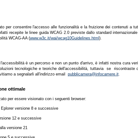
zato per consentire l'accesso alle funzionalità e la fruizione dei contenuti a tu
infatti recepite le linee guida WCAG 2.0 previste dallo standard internazion
ibilità WCAG-AA (
www.w3c.it/wai/wcag10Guidelines.html
).
accessibilità è un percorso e non un punto d'arrivo, è infatti nostra cura ver
luzioni tecnologiche e teoriche dell'accessibilità, tuttavia se riscontraste d
vitiamo a segnalarli all'indirizzo email
pubblicamera@infocamere.it
.
one ottimale
zato per essere visionato con i seguenti browser:
t Eplorer versione 8 e successive
ersione 12 e successive
lla versione 21
ione 5 e successive