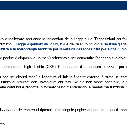
tato e realizzato seguendo le indicazioni della Legge sulle "Disposizioni per fa
formatici",
Legge 9 gennaio del 2004, n.4
e del relativo
Studio sulle linee guida 
ssibilità e le metodologie tecniche per la verifica dell'accesibiltà (versione 3, 
le pagine é disponibile un menù orizzontale per consentire l'accesso alle diver
nicamente con fogli di stile (CSS). Il linguaggio di marcatura utilizzato pe
ione nei diversi menù e l'apertura di link in finestre esterne, è stata utilizz
'utilizzo di browser con JavaScript abilitato. Se ciò non fosse possibile, la 
ene comunque prodotta in formato testo mantenendo le medesime funzionalit
lizzazione dei contenuti riportati nelle singole pagine del portale, sono dispo
nto