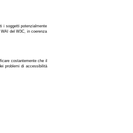
tti i soggetti potenzialmente
ale WAI del W3C, in coerenza
ificare costantemente che il
ei problemi di accessibilità