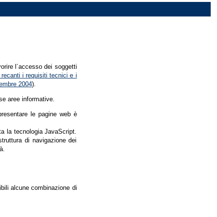
vorire l´accesso dei soggetti
recanti i requisiti tecnici e i
dicembre 2004
).
se aree informative.
r presentare le pagine web è
ata la tecnologia JavaScript.
struttura di navigazione dei
à.
nibili alcune combinazione di