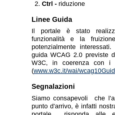
Ctrl -
riduzione
Linee Guida
Il portale è stato realiz
funzionalità e la fruizion
potenzialmente interessati.
guida WCAG 2.0 previste da
W3C, in coerenza con i r
(
www.w3c.it/wai/wcag10Guide
Segnalazioni
Siamo consapevoli che l'ac
punto d'arrivo, è infatti nos
portale risponda alle ev