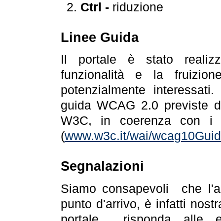
Ctrl -
riduzione
Linee Guida
Il portale è stato realiz
funzionalità e la fruizion
potenzialmente interessati.
guida WCAG 2.0 previste da
W3C, in coerenza con i r
(
www.w3c.it/wai/wcag10Guide
Segnalazioni
Siamo consapevoli che l'ac
punto d'arrivo, è infatti nos
portale risponda alle ev