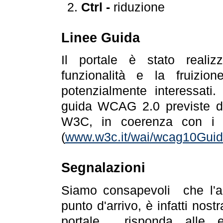
Ctrl -
riduzione
Linee Guida
Il portale è stato realiz
funzionalità e la fruizion
potenzialmente interessati.
guida WCAG 2.0 previste da
W3C, in coerenza con i r
(
www.w3c.it/wai/wcag10Guide
Segnalazioni
Siamo consapevoli che l'ac
punto d'arrivo, è infatti nos
portale risponda alle ev