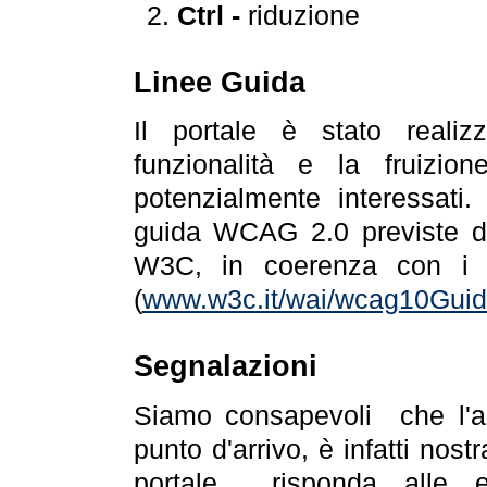
Ctrl -
riduzione
Linee Guida
Il portale è stato realiz
funzionalità e la fruizion
potenzialmente interessati.
guida WCAG 2.0 previste da
W3C, in coerenza con i r
(
www.w3c.it/wai/wcag10Guide
Segnalazioni
Siamo consapevoli che l'ac
punto d'arrivo, è infatti nos
portale risponda alle ev