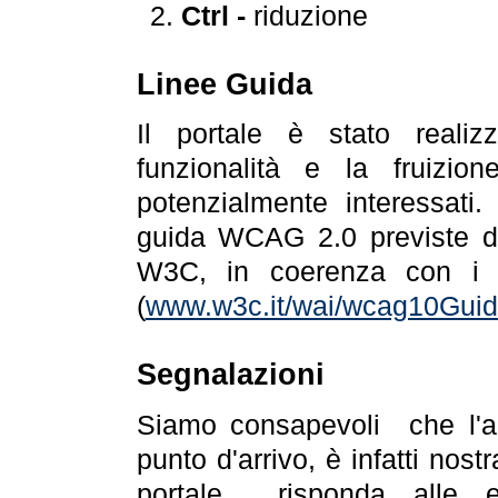
Ctrl -
riduzione
Linee Guida
Il portale è stato realiz
funzionalità e la fruizion
potenzialmente interessati.
guida WCAG 2.0 previste da
W3C, in coerenza con i r
(
www.w3c.it/wai/wcag10Guide
Segnalazioni
Siamo consapevoli che l'ac
punto d'arrivo, è infatti nos
portale risponda alle ev