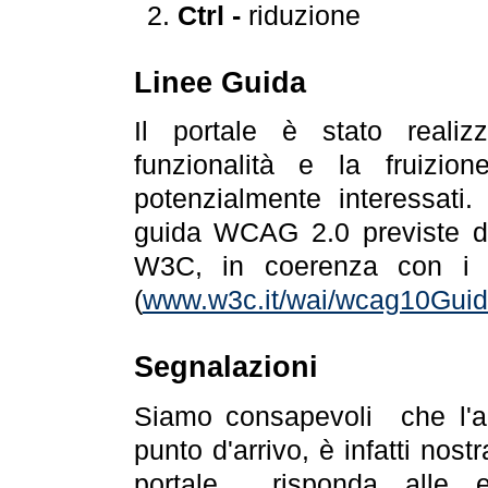
Ctrl -
riduzione
Linee Guida
Il portale è stato realiz
funzionalità e la fruizion
potenzialmente interessati.
guida WCAG 2.0 previste da
W3C, in coerenza con i r
(
www.w3c.it/wai/wcag10Guide
Segnalazioni
Siamo consapevoli che l'ac
punto d'arrivo, è infatti nos
portale risponda alle ev