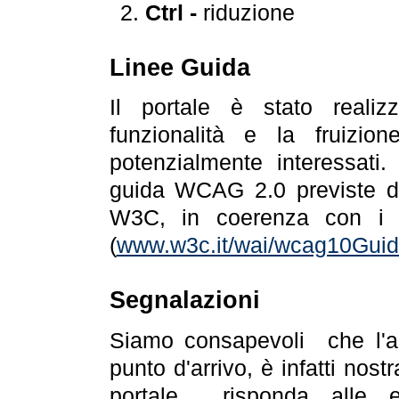
Ctrl -
riduzione
Linee Guida
Il portale è stato realiz
funzionalità e la fruizion
potenzialmente interessati.
guida WCAG 2.0 previste da
W3C, in coerenza con i r
(
www.w3c.it/wai/wcag10Guide
Segnalazioni
Siamo consapevoli che l'ac
punto d'arrivo, è infatti nos
portale risponda alle ev