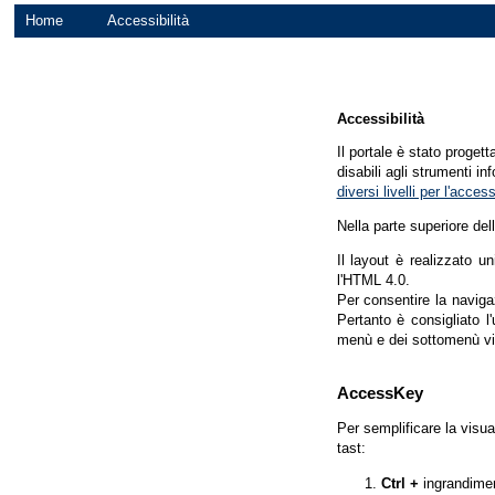
Home
Accessibilità
Accessibilità
Il portale è stato proget
disabili agli strumenti in
diversi livelli per l'acce
Nella parte superiore del
Il layout è realizzato u
l'HTML 4.0.
Per consentire la navigaz
Pertanto è consigliato l
menù e dei sottomenù vi
AccessKey
Per semplificare la visua
tast:
Ctrl +
ingrandime