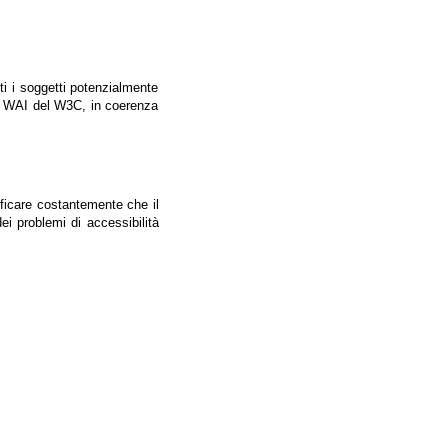
tti i soggetti potenzialmente
ale WAI del W3C, in coerenza
ificare costantemente che il
ei problemi di accessibilità