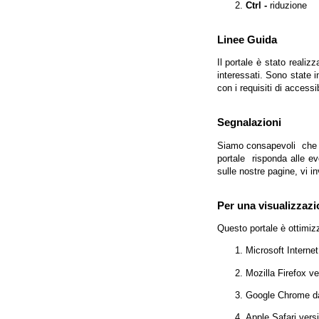
Ctrl -
riduzione
Linee Guida
Il portale è stato realiz
interessati. Sono state 
con i requisiti di access
Segnalazioni
Siamo consapevoli che l'
portale risponda alle evo
sulle nostre pagine, vi in
Per una visualizzazi
Questo portale è ottimiz
Microsoft Interne
Mozilla Firefox v
Google Chrome da
Apple Safari vers