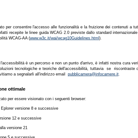
zato per consentire l'accesso alle funzionalità e la fruizione dei contenuti a tu
infatti recepite le linee guida WCAG 2.0 previste dallo standard internazion
ibilità WCAG-AA (
www.w3c.it/wai/wcag10Guidelines.html
).
accessibilità è un percorso e non un punto d'arrivo, è infatti nostra cura ver
luzioni tecnologiche e teoriche dell'accessibilità, tuttavia se riscontraste d
vitiamo a segnalarli all'indirizzo email
pubblicamera@infocamere.it
.
one ottimale
zato per essere visionato con i seguenti browser:
t Eplorer versione 8 e successive
ersione 12 e successive
lla versione 21
ione 5 e successive