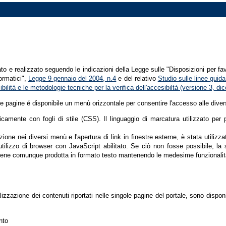
tato e realizzato seguendo le indicazioni della Legge sulle "Disposizioni per fa
formatici",
Legge 9 gennaio del 2004, n.4
e del relativo
Studio sulle linee guida 
ssibilità e le metodologie tecniche per la verifica dell'accesibiltà (versione 3, 
le pagine é disponibile un menù orizzontale per consentire l'accesso alle diver
nicamente con fogli di stile (CSS). Il linguaggio di marcatura utilizzato pe
ione nei diversi menù e l'apertura di link in finestre esterne, è stata utilizz
'utilizzo di browser con JavaScript abilitato. Se ciò non fosse possibile, la 
ene comunque prodotta in formato testo mantenendo le medesime funzionalit
lizzazione dei contenuti riportati nelle singole pagine del portale, sono dispo
nto