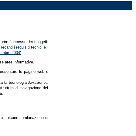
vorire l´accesso dei soggetti
recanti i requisiti tecnici e i
dicembre 2004
).
se aree informative.
r presentare le pagine web è
ata la tecnologia JavaScript.
struttura di navigazione dei
à.
nibili alcune combinazione di