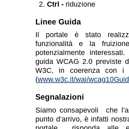
Ctrl -
riduzione
Linee Guida
Il portale è stato realiz
funzionalità e la fruizion
potenzialmente interessati.
guida WCAG 2.0 previste da
W3C, in coerenza con i r
(
www.w3c.it/wai/wcag10Guide
Segnalazioni
Siamo consapevoli che l'ac
punto d'arrivo, è infatti nos
portale risponda alle ev