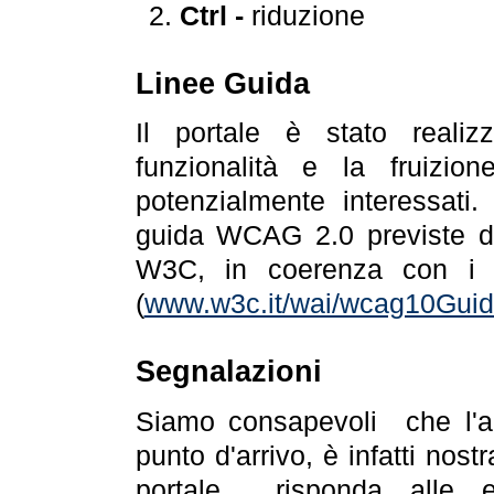
Ctrl -
riduzione
Linee Guida
Il portale è stato realiz
funzionalità e la fruizion
potenzialmente interessati.
guida WCAG 2.0 previste da
W3C, in coerenza con i r
(
www.w3c.it/wai/wcag10Guide
Segnalazioni
Siamo consapevoli che l'ac
punto d'arrivo, è infatti nos
portale risponda alle ev