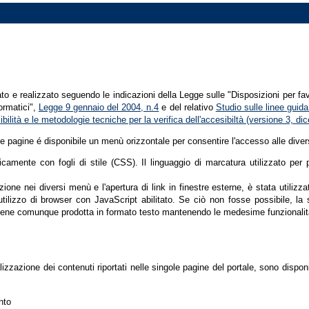
tato e realizzato seguendo le indicazioni della Legge sulle "Disposizioni per fa
formatici",
Legge 9 gennaio del 2004, n.4
e del relativo
Studio sulle linee guida 
ssibilità e le metodologie tecniche per la verifica dell'accesibiltà (versione 3, 
le pagine é disponibile un menù orizzontale per consentire l'accesso alle diver
nicamente con fogli di stile (CSS). Il linguaggio di marcatura utilizzato pe
ione nei diversi menù e l'apertura di link in finestre esterne, è stata utilizz
'utilizzo di browser con JavaScript abilitato. Se ciò non fosse possibile, la 
ene comunque prodotta in formato testo mantenendo le medesime funzionalit
lizzazione dei contenuti riportati nelle singole pagine del portale, sono dispo
nto