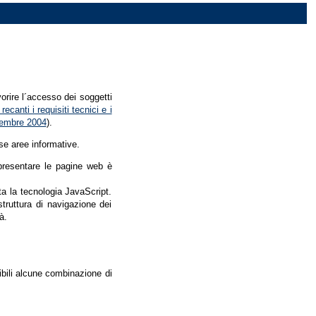
vorire l´accesso dei soggetti
recanti i requisiti tecnici e i
dicembre 2004
).
se aree informative.
r presentare le pagine web è
ata la tecnologia JavaScript.
struttura di navigazione dei
à.
nibili alcune combinazione di