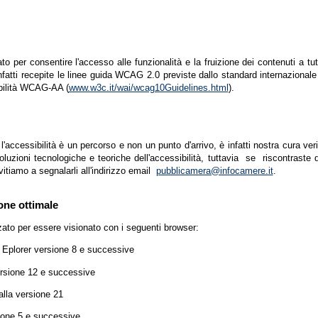
zato per consentire l'accesso alle funzionalità e la fruizione dei contenuti a tu
infatti recepite le linee guida WCAG 2.0 previste dallo standard internazion
ibilità WCAG-AA (
www.w3c.it/wai/wcag10Guidelines.html
).
accessibilità è un percorso e non un punto d'arrivo, è infatti nostra cura ver
luzioni tecnologiche e teoriche dell'accessibilità, tuttavia se riscontraste d
vitiamo a segnalarli all'indirizzo email
pubblicamera@infocamere.it
.
one ottimale
zato per essere visionato con i seguenti browser:
t Eplorer versione 8 e successive
ersione 12 e successive
lla versione 21
ione 5 e successive