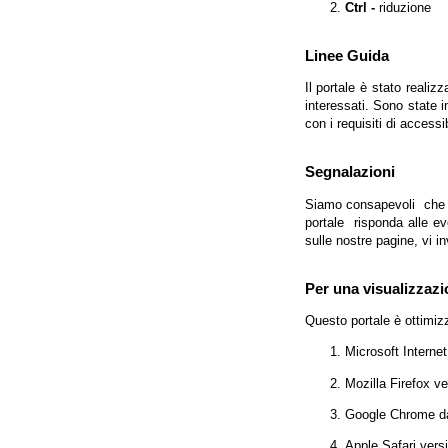
Ctrl -
riduzione
Linee Guida
Il portale è stato realiz
interessati. Sono state 
con i requisiti di access
Segnalazioni
Siamo consapevoli che l'
portale risponda alle evo
sulle nostre pagine, vi in
Per una visualizzazi
Questo portale è ottimiz
Microsoft Interne
Mozilla Firefox v
Google Chrome da
Apple Safari vers