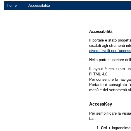
Home
Accessibilità
Accessibilità
Il portale è stato proget
disabili agli strumenti in
diversi livelli per l'acce
Nella parte superiore del
Il layout è realizzato u
l'HTML 4.0.
Per consentire la navigaz
Pertanto è consigliato l
menù e dei sottomenù vi
AccessKey
Per semplificare la visua
tast:
Ctrl +
ingrandime