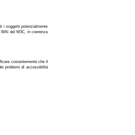
tti i soggetti potenzialmente
ale WAI del W3C, in coerenza
ificare costantemente che il
ei problemi di accessibilità