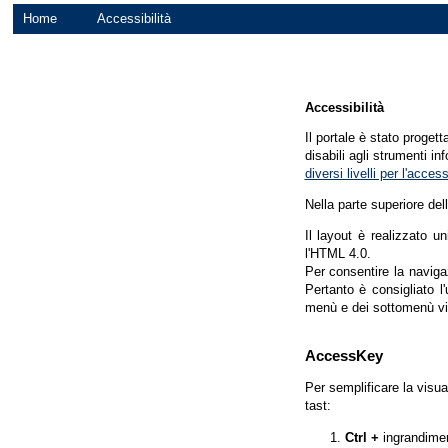
Home
Accessibilità
Accessibilità
Il portale è stato proget
disabili agli strumenti in
diversi livelli per l'acce
Nella parte superiore del
Il layout è realizzato u
l'HTML 4.0.
Per consentire la navigaz
Pertanto è consigliato l
menù e dei sottomenù vi
AccessKey
Per semplificare la visua
tast:
Ctrl +
ingrandime