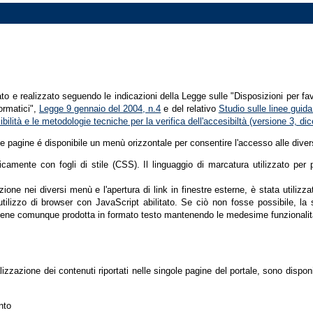
tato e realizzato seguendo le indicazioni della Legge sulle "Disposizioni per fa
formatici",
Legge 9 gennaio del 2004, n.4
e del relativo
Studio sulle linee guida 
ssibilità e le metodologie tecniche per la verifica dell'accesibiltà (versione 3, 
le pagine é disponibile un menù orizzontale per consentire l'accesso alle diver
nicamente con fogli di stile (CSS). Il linguaggio di marcatura utilizzato pe
ione nei diversi menù e l'apertura di link in finestre esterne, è stata utilizz
'utilizzo di browser con JavaScript abilitato. Se ciò non fosse possibile, la 
ene comunque prodotta in formato testo mantenendo le medesime funzionalit
lizzazione dei contenuti riportati nelle singole pagine del portale, sono dispo
nto