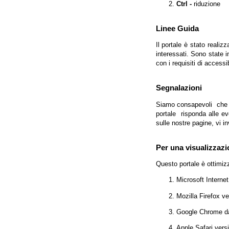
Ctrl -
riduzione
Linee Guida
Il portale è stato realiz
interessati. Sono state 
con i requisiti di access
Segnalazioni
Siamo consapevoli che l'
portale risponda alle evo
sulle nostre pagine, vi in
Per una visualizzazi
Questo portale è ottimiz
Microsoft Interne
Mozilla Firefox v
Google Chrome da
Apple Safari vers