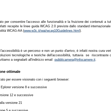
zato per consentire l'accesso alle funzionalità e la fruizione dei contenuti a tu
infatti recepite le linee guida WCAG 2.0 previste dallo standard internazion
ibilità WCAG-AA (
www.w3c.it/wai/wcag10Guidelines.html
).
accessibilità è un percorso e non un punto d'arrivo, è infatti nostra cura ver
luzioni tecnologiche e teoriche dell'accessibilità, tuttavia se riscontraste d
vitiamo a segnalarli all'indirizzo email
pubblicamera@infocamere.it
.
one ottimale
zato per essere visionato con i seguenti browser:
t Eplorer versione 8 e successive
ersione 12 e successive
lla versione 21
ione 5 e successive