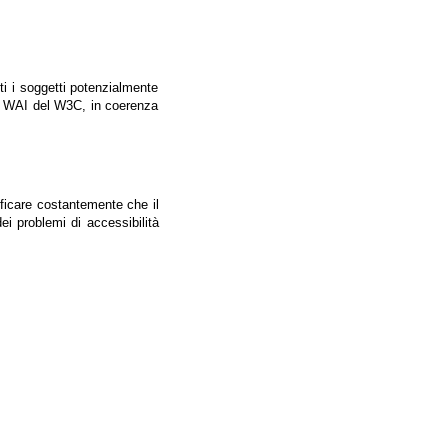
tti i soggetti potenzialmente
ale WAI del W3C, in coerenza
ificare costantemente che il
ei problemi di accessibilità