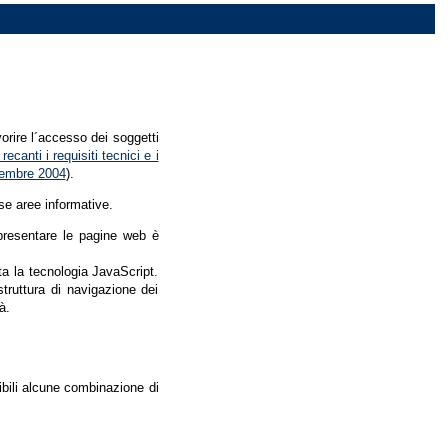
vorire l´accesso dei soggetti
recanti i requisiti tecnici e i
dicembre 2004
).
se aree informative.
r presentare le pagine web è
ata la tecnologia JavaScript.
struttura di navigazione dei
à.
nibili alcune combinazione di