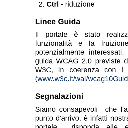
Ctrl -
riduzione
Linee Guida
Il portale è stato realiz
funzionalità e la fruizion
potenzialmente interessati.
guida WCAG 2.0 previste da
W3C, in coerenza con i r
(
www.w3c.it/wai/wcag10Guide
Segnalazioni
Siamo consapevoli che l'ac
punto d'arrivo, è infatti nos
portale risponda alle ev