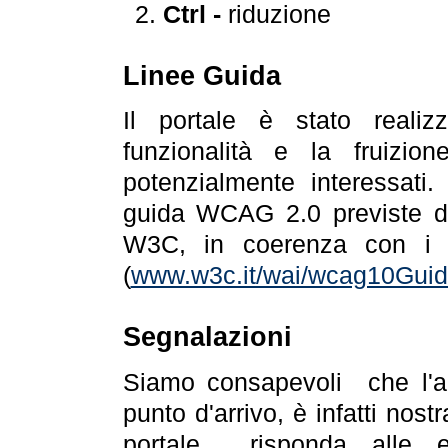
Ctrl -
riduzione
Linee Guida
Il portale è stato realiz
funzionalità e la fruizion
potenzialmente interessati.
guida WCAG 2.0 previste da
W3C, in coerenza con i r
(
www.w3c.it/wai/wcag10Guide
Segnalazioni
Siamo consapevoli che l'ac
punto d'arrivo, è infatti nos
portale risponda alle ev