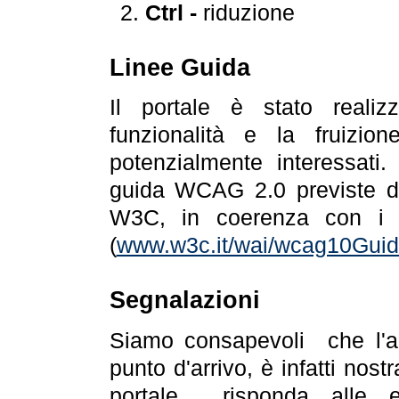
Ctrl -
riduzione
Linee Guida
Il portale è stato realiz
funzionalità e la fruizion
potenzialmente interessati.
guida WCAG 2.0 previste da
W3C, in coerenza con i r
(
www.w3c.it/wai/wcag10Guide
Segnalazioni
Siamo consapevoli che l'ac
punto d'arrivo, è infatti nos
portale risponda alle ev