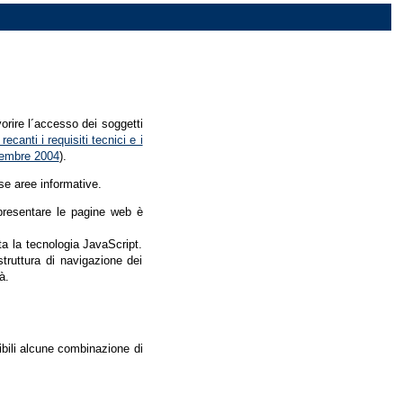
vorire l´accesso dei soggetti
recanti i requisiti tecnici e i
dicembre 2004
).
se aree informative.
r presentare le pagine web è
ata la tecnologia JavaScript.
struttura di navigazione dei
à.
nibili alcune combinazione di