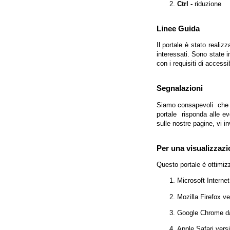
Ctrl -
riduzione
Linee Guida
Il portale è stato realiz
interessati. Sono state 
con i requisiti di access
Segnalazioni
Siamo consapevoli che l'
portale risponda alle evo
sulle nostre pagine, vi in
Per una visualizzazi
Questo portale è ottimiz
Microsoft Interne
Mozilla Firefox v
Google Chrome da
Apple Safari vers