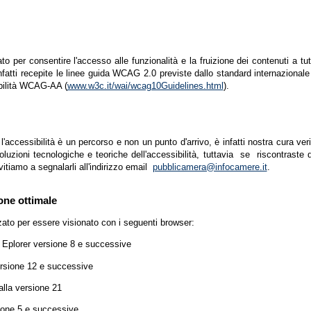
zato per consentire l'accesso alle funzionalità e la fruizione dei contenuti a tu
infatti recepite le linee guida WCAG 2.0 previste dallo standard internazion
ibilità WCAG-AA (
www.w3c.it/wai/wcag10Guidelines.html
).
accessibilità è un percorso e non un punto d'arrivo, è infatti nostra cura ver
luzioni tecnologiche e teoriche dell'accessibilità, tuttavia se riscontraste d
vitiamo a segnalarli all'indirizzo email
pubblicamera@infocamere.it
.
one ottimale
zato per essere visionato con i seguenti browser:
t Eplorer versione 8 e successive
ersione 12 e successive
lla versione 21
ione 5 e successive