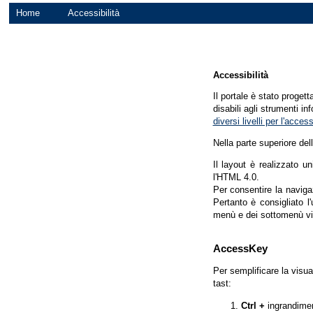
Home
Accessibilità
Accessibilità
Il portale è stato proget
disabili agli strumenti in
diversi livelli per l'acce
Nella parte superiore del
Il layout è realizzato u
l'HTML 4.0.
Per consentire la navigaz
Pertanto è consigliato l
menù e dei sottomenù vi
AccessKey
Per semplificare la visua
tast:
Ctrl +
ingrandime