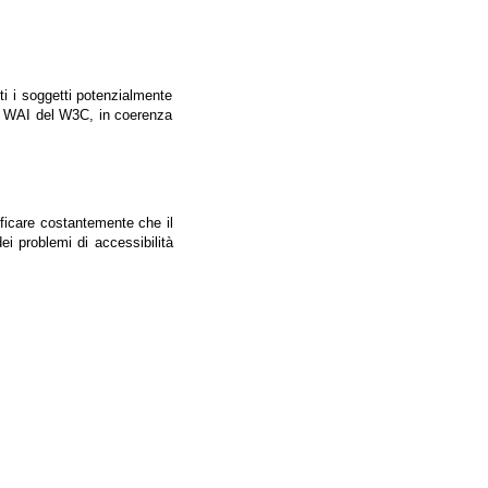
tti i soggetti potenzialmente
ale WAI del W3C, in coerenza
ificare costantemente che il
ei problemi di accessibilità