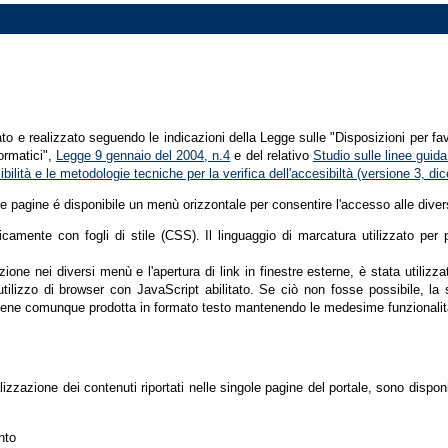
tato e realizzato seguendo le indicazioni della Legge sulle "Disposizioni per fa
formatici",
Legge 9 gennaio del 2004, n.4
e del relativo
Studio sulle linee guida 
ssibilità e le metodologie tecniche per la verifica dell'accesibiltà (versione 3, 
le pagine é disponibile un menù orizzontale per consentire l'accesso alle diver
nicamente con fogli di stile (CSS). Il linguaggio di marcatura utilizzato pe
ione nei diversi menù e l'apertura di link in finestre esterne, è stata utilizz
'utilizzo di browser con JavaScript abilitato. Se ciò non fosse possibile, la 
ene comunque prodotta in formato testo mantenendo le medesime funzionalit
lizzazione dei contenuti riportati nelle singole pagine del portale, sono dispo
nto