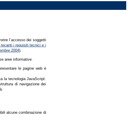
vorire l´accesso dei soggetti
recanti i requisiti tecnici e i
dicembre 2004
).
se aree informative.
r presentare le pagine web è
ata la tecnologia JavaScript.
struttura di navigazione dei
à.
nibili alcune combinazione di