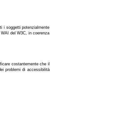
tti i soggetti potenzialmente
ale WAI del W3C, in coerenza
ificare costantemente che il
ei problemi di accessibilità