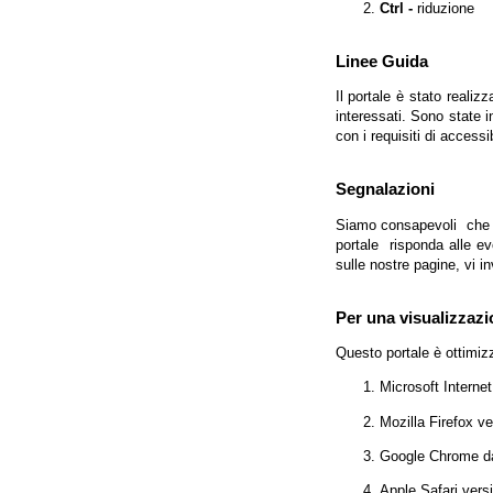
Ctrl -
riduzione
Linee Guida
Il portale è stato realiz
interessati. Sono state 
con i requisiti di access
Segnalazioni
Siamo consapevoli che l'
portale risponda alle evo
sulle nostre pagine, vi in
Per una visualizzazi
Questo portale è ottimiz
Microsoft Interne
Mozilla Firefox v
Google Chrome da
Apple Safari vers