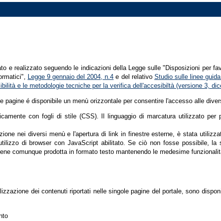
tato e realizzato seguendo le indicazioni della Legge sulle "Disposizioni per fa
formatici",
Legge 9 gennaio del 2004, n.4
e del relativo
Studio sulle linee guida 
ssibilità e le metodologie tecniche per la verifica dell'accesibiltà (versione 3, 
le pagine é disponibile un menù orizzontale per consentire l'accesso alle diver
nicamente con fogli di stile (CSS). Il linguaggio di marcatura utilizzato pe
ione nei diversi menù e l'apertura di link in finestre esterne, è stata utilizz
'utilizzo di browser con JavaScript abilitato. Se ciò non fosse possibile, la 
ene comunque prodotta in formato testo mantenendo le medesime funzionalit
lizzazione dei contenuti riportati nelle singole pagine del portale, sono dispo
nto