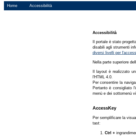
Home
Accessibilità
Accessibilità
Il portale è stato proget
disabili agli strumenti in
diversi livelli per l'acce
Nella parte superiore del
Il layout è realizzato u
l'HTML 4.0.
Per consentire la navigaz
Pertanto è consigliato l
menù e dei sottomenù vi
AccessKey
Per semplificare la visua
tast:
Ctrl +
ingrandime