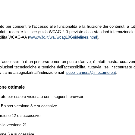
zato per consentire l'accesso alle funzionalità e la fruizione dei contenuti a tu
infatti recepite le linee guida WCAG 2.0 previste dallo standard internazion
ibilità WCAG-AA (
www.w3c.it/wai/wcag10Guidelines.html
).
accessibilità è un percorso e non un punto d'arrivo, è infatti nostra cura ver
luzioni tecnologiche e teoriche dell'accessibilità, tuttavia se riscontraste d
vitiamo a segnalarli all'indirizzo email
pubblicamera@infocamere.it
.
one ottimale
zato per essere visionato con i seguenti browser:
t Eplorer versione 8 e successive
ersione 12 e successive
lla versione 21
ione 5 e successive