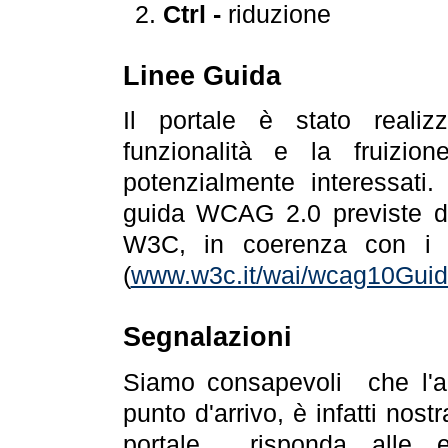
Ctrl -
riduzione
Linee Guida
Il portale è stato realiz
funzionalità e la fruizion
potenzialmente interessati.
guida WCAG 2.0 previste da
W3C, in coerenza con i r
(
www.w3c.it/wai/wcag10Guide
Segnalazioni
Siamo consapevoli che l'ac
punto d'arrivo, è infatti nos
portale risponda alle ev